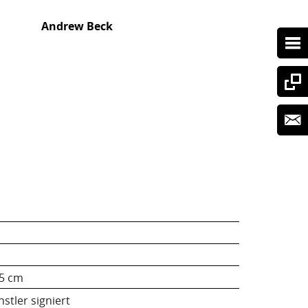
Andrew Beck
e
.5 cm
stler signiert