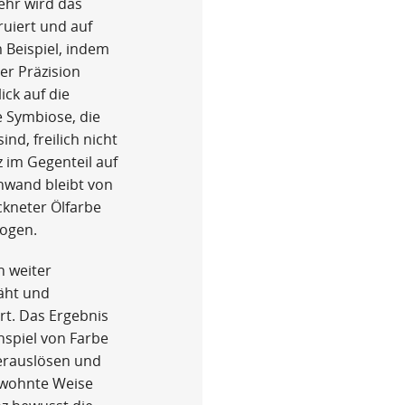
ehr wird das
ruiert und auf
m Beispiel, indem
er Präzision
ick auf die
ie Symbiose, die
d, freilich nicht
 im Gegenteil auf
nwand bleibt von
ckneter Ölfarbe
ogen.
n weiter
näht und
ert. Das Ergebnis
spiel von Farbe
erauslösen und
ewohnte Weise