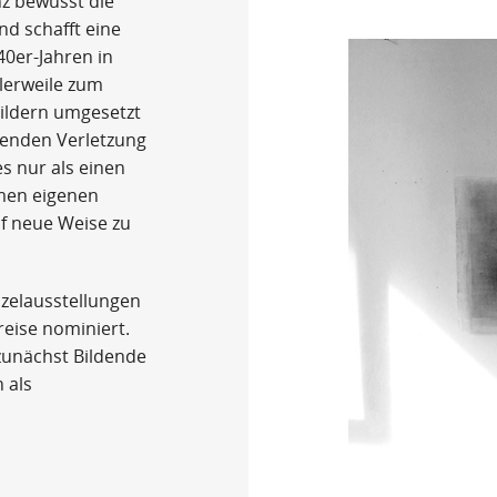
z bewusst die
nd schafft eine
40er-Jahren in
tlerweile zum
ildern umgesetzt
fenden Verletzung
s nur als einen
men eigenen
uf neue Weise zu
nzelausstellungen
reise nominiert.
 zunächst Bildende
 als