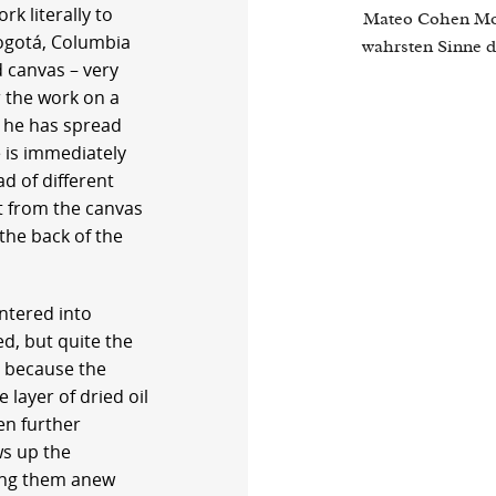
k literally to
Mateo Cohen Mon
Bogotá, Columbia
wahrsten Sinne d
d canvas – very
r the work on a
r he has spread
e is immediately
d of different
nt from the canvas
 the back of the
ntered into
ed, but quite the
y because the
layer of dried oil
en further
s up the
ging them anew