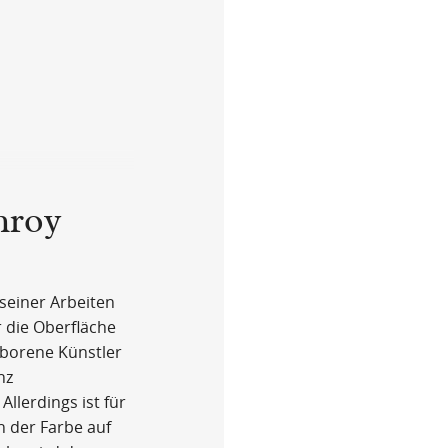
nroy
einer Arbeiten
 die Oberfläche
eborene Künstler
nz
llerdings ist für
n der Farbe auf