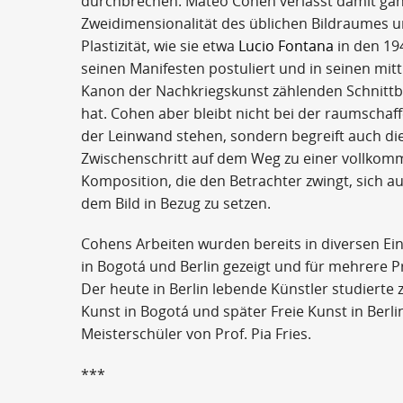
durchbrechen. Mateo Cohen verlässt damit gan
Zweidimensionalität des üblichen Bildraumes u
Plastizität, wie sie etwa
Lucio Fontana
in den 19
seinen Manifesten postuliert und in seinen mit
Kanon der Nachkriegskunst zählenden Schnittb
hat. Cohen aber bleibt nicht bei der raumschaf
der Leinwand stehen, sondern begreift auch die
Zwischenschritt auf dem Weg zu einer vollkom
Komposition, die den Betrachter zwingt, sich a
dem Bild in Bezug zu setzen.
Cohens Arbeiten wurden bereits in diversen Ei
in Bogotá und Berlin gezeigt und für mehrere P
Der heute in Berlin lebende Künstler studierte
Kunst in Bogotá und später Freie Kunst in Berlin
Meisterschüler von Prof. Pia Fries.
***