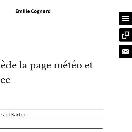
Emilie Cognard
ède la page météo et
4cc
e auf Karton