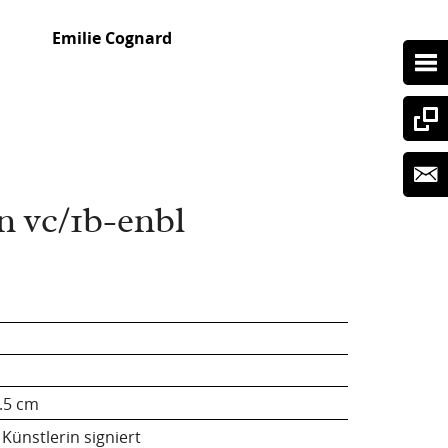
Emilie Cognard
n vc/1b-enbl
.5 cm
Künstlerin signiert